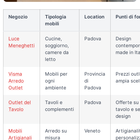
Negozio
Tipologia
Location
Punti di fo
mobili
Luce
Cucine,
Padova
Design
Meneghetti
soggiorno,
contempor
camere da
made in Ita
letto
Visma
Mobili per
Provincia
Prezzi outl
Arredo
ogni
di
ampia scel
Outlet
ambiente
Padova
Outlet del
Tavoli e
Padova
Offerte su
Tavolo
complementi
tavolo e se
design
Mobili
Arredo su
Veneto
Artigianali
Artigianali
misura
personaliz