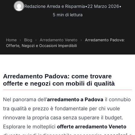
Redazione Arreda e Risparmia
•
22 Marzo 2026
•
5 min di lettura
Home
›
Blog
›
Arredamento Veneto
›
Arredamento Padova:
Offerte, Negozi e Occasioni Imperdibili
Arredamento Padova: come trovare
offerte e negozi con mobili di qualità
Nel panorama dell’
arredamento a Padova
il connubio
tra qualità e prezzo è fondamentale per chi vuole
rinnovare la propria casa senza superare il budget.
Esplorare le molteplici
offerte arredamento Veneto