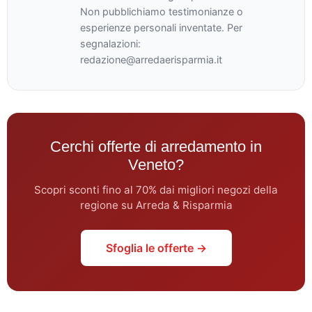
Non pubblichiamo testimonianze o
esperienze personali inventate. Per
segnalazioni:
redazione@arredaerisparmia.it
Cerchi offerte di arredamento in
Veneto?
Scopri sconti fino al 70% dai migliori negozi della
regione su Arreda & Risparmia
Sfoglia le offerte →