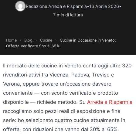
Redazione Arreda e Risparmia
•
16 Aprile 2026
•
7 min di lettura
Home
›
Blog
›
Cucine
›
Cucine in Occasione in Veneto:
Offerte Verificate fino al 65%
Il mercato delle cucine in Veneto conta oggi oltre 320
rivenditori attivi tra Vicenza, Padova, Treviso e
Verona, eppure trovare un’occasione davvero
conveniente — con sconto verificato e prodotto
disponibile — richiede metodo. Su
Arreda e Risparmia
raccogliamo solo pezzi reali di esposizione e fine
serie: ho selezionato quattro cucine attualmente in
offerta, con riduzioni che vanno dal 30% al 65%.