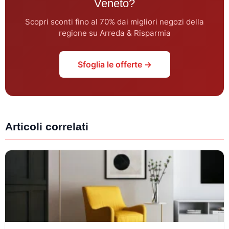
Veneto?
Scopri sconti fino al 70% dai migliori negozi della
regione su Arreda & Risparmia
Sfoglia le offerte →
Articoli correlati