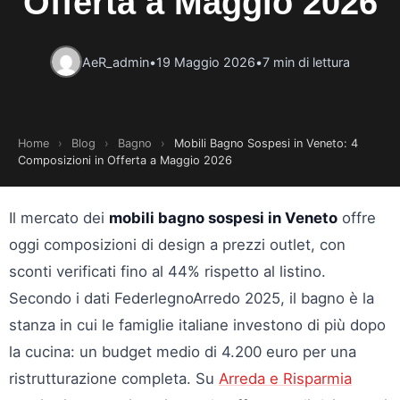
Offerta a Maggio 2026
AeR_admin
•
19 Maggio 2026
•
7 min di lettura
Home
›
Blog
›
Bagno
›
Mobili Bagno Sospesi in Veneto: 4
Composizioni in Offerta a Maggio 2026
Il mercato dei
mobili bagno sospesi in Veneto
offre
oggi composizioni di design a prezzi outlet, con
sconti verificati fino al 44% rispetto al listino.
Secondo i dati FederlegnoArredo 2025, il bagno è la
stanza in cui le famiglie italiane investono di più dopo
la cucina: un budget medio di 4.200 euro per una
ristrutturazione completa. Su
Arreda e Risparmia